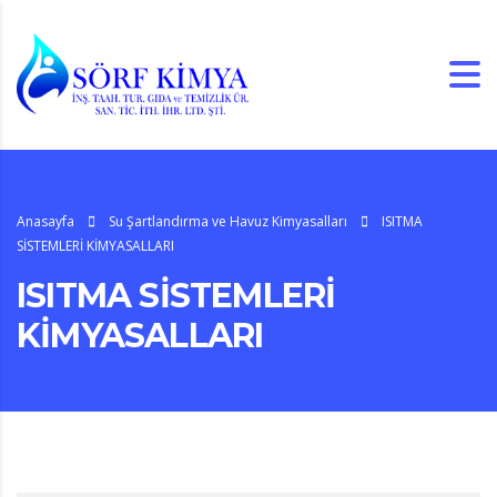
Anasayfa
Su Şartlandırma ve Havuz Kimyasalları
ISITMA
SİSTEMLERİ KİMYASALLARI
ISITMA SİSTEMLERİ
KİMYASALLARI