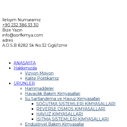
Pzt - C.tesi 8.30 - 19.00. Pazar Kapalı
İletişim Numaramız
+90 232 386 33 30
Bize Yazın
info@sorfkimya.com
adres
A.O.S.B 8282 Sk No:32 Cigli/Izmir
ANASAYFA
Hakkımızda
Vizyon Misyon
Kalite Politikamız
ÜRÜNLER
Hammaddeler
Havacılık Bakım Kimyasalları
Su Şartlandırma ve Havuz Kimyasalları
SOĞUTMA SİSTEMLERİ KİMYASALLARI
REVERSE OSMOS KİMYASALLARI
HAVUZ KİMYASALLARI
ISITMA SİSTEMLERİ KİMYASALLARI
Endüstriyel Bakım Kimyasallar