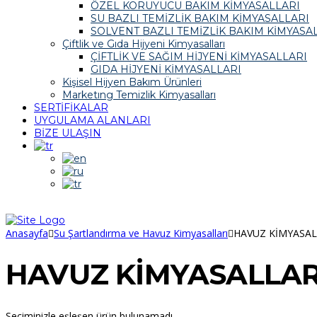
ÖZEL KORUYUCU BAKIM KİMYASALLARI
SU BAZLI TEMİZLİK BAKIM KİMYASALLARI
SOLVENT BAZLI TEMİZLİK BAKIM KİMYASA
Çiftlik ve Gıda Hijyeni Kimyasalları
ÇİFTLİK VE SAĞIM HİJYENİ KİMYASALLARI
GIDA HİJYENİ KİMYASALLARI
Kişisel Hijyen Bakım Ürünleri
Marketıng Temizlik Kimyasalları
SERTİFİKALAR
UYGULAMA ALANLARI
BİZE ULAŞIN
Anasayfa
Su Şartlandırma ve Havuz Kimyasalları
HAVUZ KİMYASAL
HAVUZ KİMYASALLAR
Seçiminizle eşleşen ürün bulunamadı.