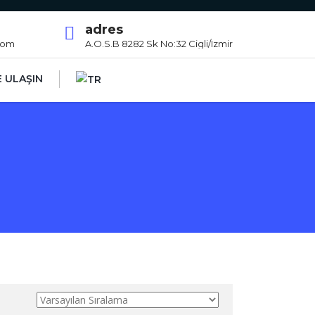
adres
com
A.O.S.B 8282 Sk No:32 Cigli/Izmir
E ULAŞIN