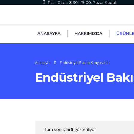
Pzt - C.tesi 8.30 - 19.00. Pazar Kapalı
ANASAYFA
HAKKIMIZDA
ÜRÜNL
Anasayfa
Endüstriyel Bakım Kimyasallar
Endüstriyel Bak
Tüm sonuçlar
gösteriliyor
5