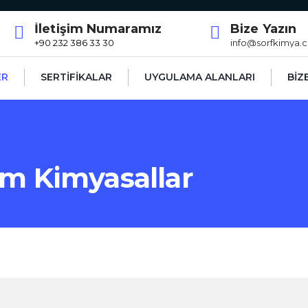
İletişim Numaramız
Bize Yazın
+90 232 386 33 30
info@sorfkimya.
ER
SERTİFİKALAR
UYGULAMA ALANLARI
BİZ
ım Kimyasallar