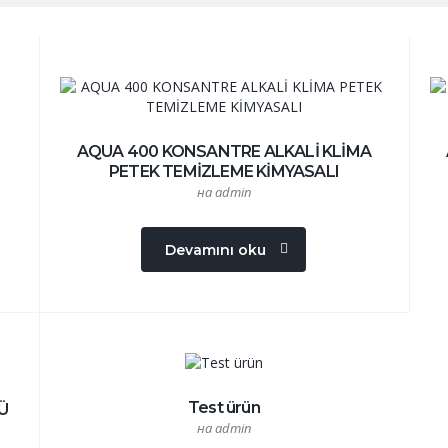
AQUA 400 KONSANTRE ALKALİ KLİMA
PETEK TEMİZLEME KİMYASALI
на admin
Devamını oku
Test ürün
Ü
на admin