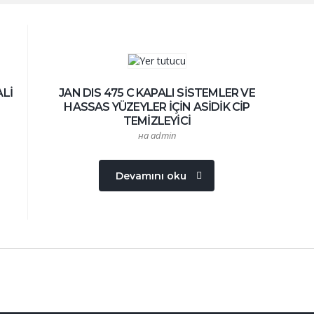
ALİ
JAN DIS 475 C KAPALI SİSTEMLER VE
HASSAS YÜZEYLER İÇİN ASİDİK CİP
TEMİZLEYİCİ
на admin
Devamını oku