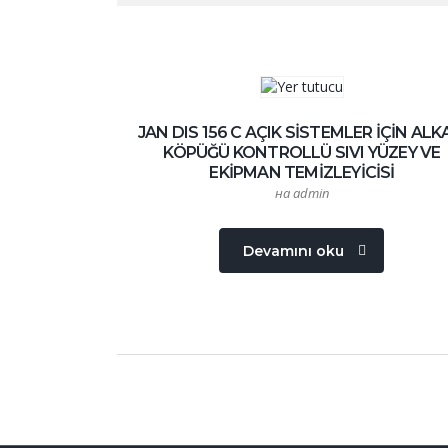
JAN DIS 156 C AÇIK SİSTEMLER İÇİN ALK
KÖPÜĞÜ KONTROLLÜ SIVI YÜZEY VE
EKİPMAN TEMİZLEYİCİSİ
на admin
Devamını oku