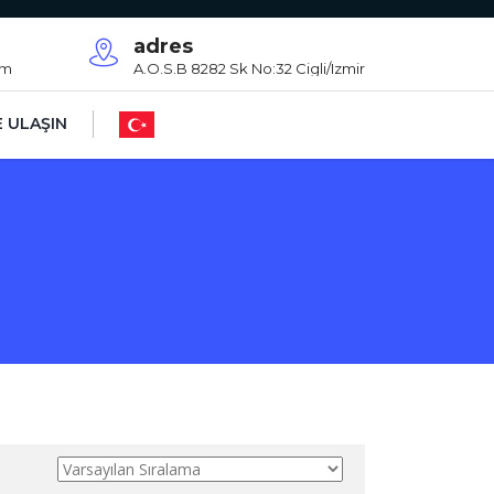
adres
om
A.O.S.B 8282 Sk No:32 Cigli/Izmir
E ULAŞIN