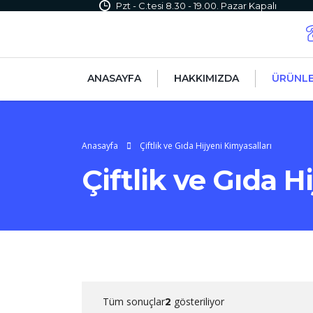
Pzt - C.tesi 8.30 - 19.00. Pazar Kapalı
ANASAYFA
HAKKIMIZDA
ÜRÜNL
Anasayfa
Çiftlik ve Gıda Hijyeni Kimyasalları
Çiftlik ve Gıda H
Tüm sonuçlar
gösteriliyor
2