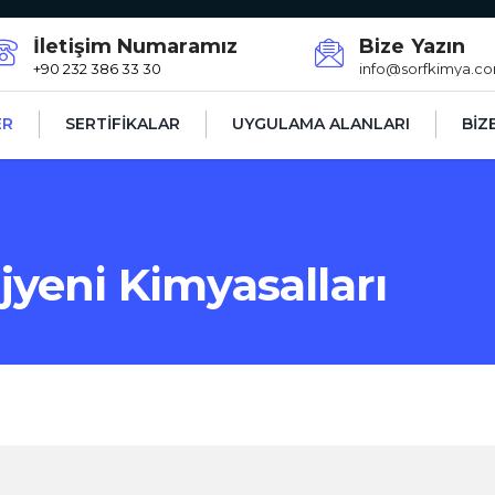
İletişim Numaramız
Bize Yazın
+90 232 386 33 30
info@sorfkimya.c
ER
SERTİFİKALAR
UYGULAMA ALANLARI
BİZ
ijyeni Kimyasalları