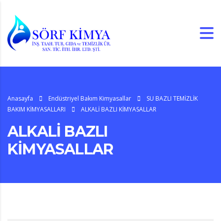
Anasayfa
Endüstriyel Bakım Kimyasallar
SU BAZLI TEMİZLİK
BAKIM KİMYASALLARI
ALKALİ BAZLI KİMYASALLAR
ALKALİ BAZLI
KİMYASALLAR