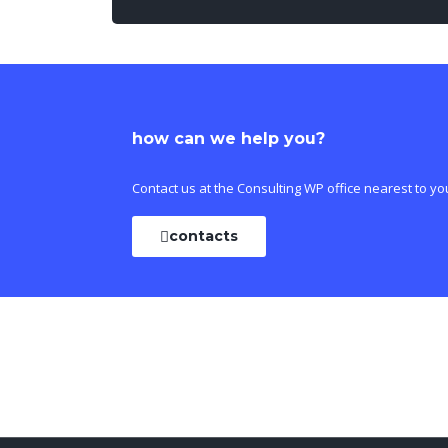
how can we help you?
Contact us at the Consulting WP office nearest to yo
contacts