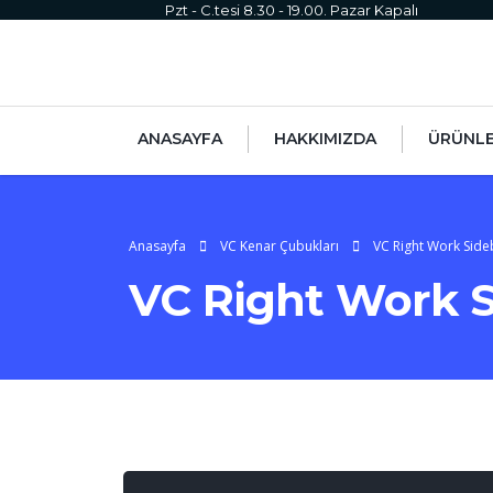
Pzt - C.tesi 8.30 - 19.00. Pazar Kapalı
ANASAYFA
HAKKIMIZDA
ÜRÜNL
Anasayfa
VC Kenar Çubukları
VC Right Work Side
VC Right Work S