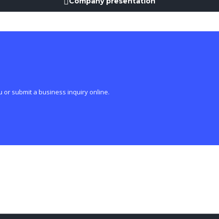
Company presentation
u or submit a business inquiry online.