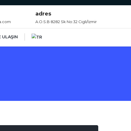
adres
a.com
A.O.S.B 8282 Sk No:32 Cigli/Izmir
E ULAŞIN