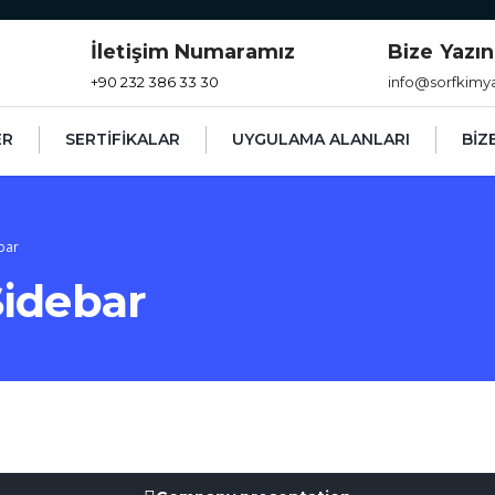
İletişim Numaramız
Bize Yazın
+90 232 386 33 30
info@sorfkimy
ER
SERTİFİKALAR
UYGULAMA ALANLARI
BİZ
bar
idebar