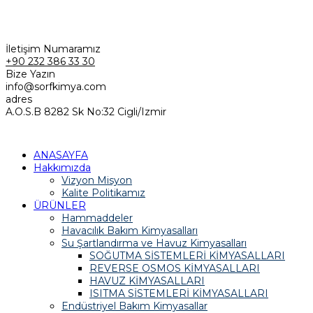
Pzt - C.tesi 8.30 - 19.00. Pazar Kapalı
İletişim Numaramız
+90 232 386 33 30
Bize Yazın
info@sorfkimya.com
adres
A.O.S.B 8282 Sk No:32 Cigli/Izmir
ANASAYFA
Hakkımızda
Vizyon Misyon
Kalite Politikamız
ÜRÜNLER
Hammaddeler
Havacılık Bakım Kimyasalları
Su Şartlandırma ve Havuz Kimyasalları
SOĞUTMA SİSTEMLERİ KİMYASALLARI
REVERSE OSMOS KİMYASALLARI
HAVUZ KİMYASALLARI
ISITMA SİSTEMLERİ KİMYASALLARI
Endüstriyel Bakım Kimyasallar