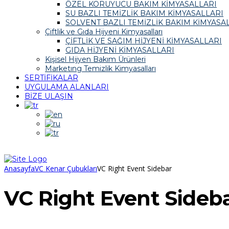
ÖZEL KORUYUCU BAKIM KİMYASALLARI
SU BAZLI TEMİZLİK BAKIM KİMYASALLARI
SOLVENT BAZLI TEMİZLİK BAKIM KİMYASA
Çiftlik ve Gıda Hijyeni Kimyasalları
ÇİFTLİK VE SAĞIM HİJYENİ KİMYASALLARI
GIDA HİJYENİ KİMYASALLARI
Kişisel Hijyen Bakım Ürünleri
Marketıng Temizlik Kimyasalları
SERTİFİKALAR
UYGULAMA ALANLARI
BİZE ULAŞIN
Anasayfa
VC Kenar Çubukları
VC Right Event Sidebar
VC Right Event Sideb